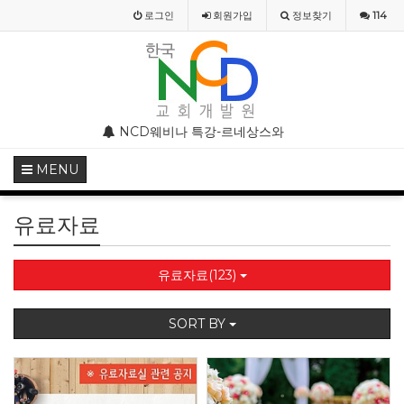
로그인
회원
가입
정보찾기
114
부 모임 주의 안내
NCD웨비나 특강-르네상스와 종교개혁기의 기독교미술
NCD웨비나(WEBINAR) 
MENU
유료자료
유료자료(123)
SORT BY