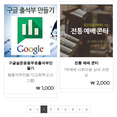
구글설문응용무료출석부만
전통 예배 콘티
들기
1부예배 사회자용 상세 코멘
웹출석부만들기(교회학교,소
트
그룹)
2,000
1,000
1
2
3
4
5