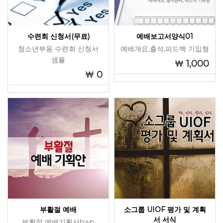
수련회 신청서(무료)
예배보고서양식01
청소년부용 수련회 신청서
예배개요,출석,피드백 기입형
샘플
1,000
0
부활절 예배
소그룹 UIOF 평가 및 계획
서 서식
부활절 예배기획서hwp