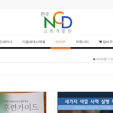
NCD 사칭 성경공부 모임 주의 안내
NCD웨비나 특강-
CD세미나
다음세대사역원
SHOP
커뮤니티
장바구
HOME >
S