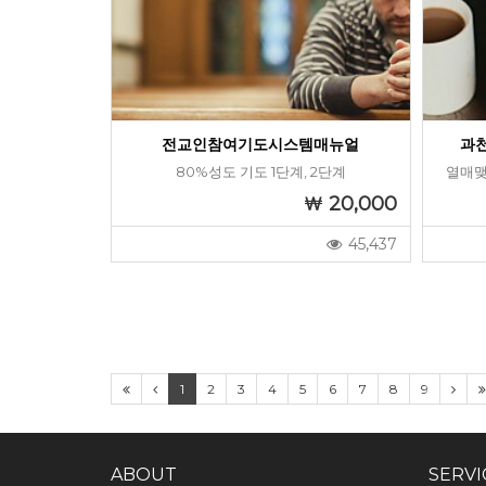
전교인참여기도시스템매뉴얼
과
80%성도 기도 1단계, 2단계
열매맺
20,000
45,437
1
2
3
4
5
6
7
8
9
ABOUT
SERVI