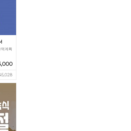
서
사역계획
3,000
45,028