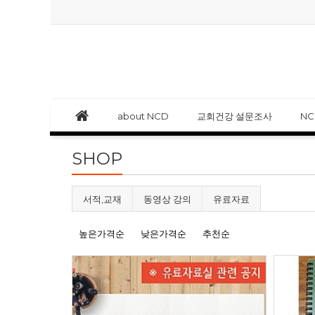
about NCD
교회건강 설문조사
N
SHOP
서적,교재
동영상 강의
유료자료
높은가격순
낮은가격순
추천순