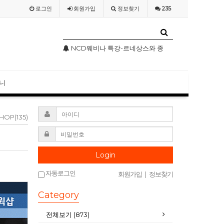
로그인
회원
가입
정보찾기
235
르네상스와 종교개혁기의 기독교미술
NCD웨비나(WEBINAR) 2020 4월 특별 강의
NCD 사칭 성
니
HOP(135)
Login
자동로그인
회원가입
|
정보찾기
Category
전체보기 (873)