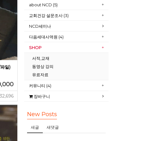
about NCD (5)
교회건강 설문조사 (3)
NCD세미나
다음세대사역원 (4)
SHOP
서적,교재
동영상 강의
f파일)
유료자료
0,000
커뮤니티 (4)
32,696
장바구니
New Posts
새글
새댓글