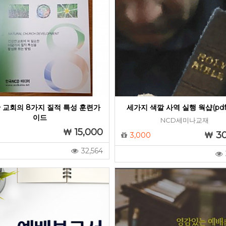
 교회의 8가지 질적 특성 훈련가
세가지 색깔 사역 실행 웍샵(pd
이드
NCD세미나교재
15,000
3
3,000
32,564