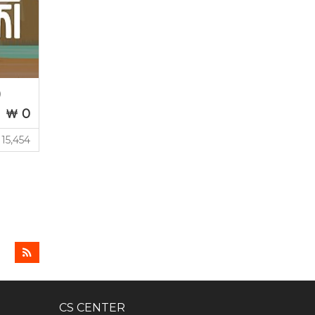
)
0
15,454
CS CENTER