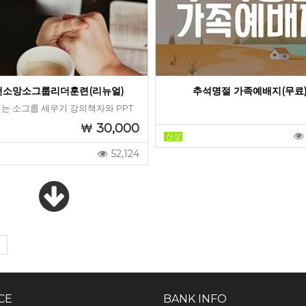
천소망소그룹리더훈련(리뉴얼)
추석명절 가족예배지(무료
는 소그룹 세우기 강의책자와 PPT
30,000
52,124
CE
BANK INFO