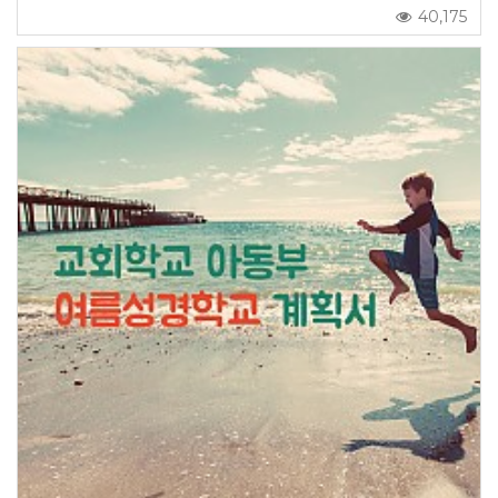
40,175