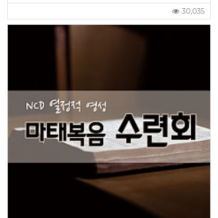
30,035