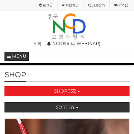
로그인
회원
가입
정보찾기
252 (
1
)
스와 종교개혁기의 기독교미술
NCD웨비나(WEBINAR) 2020 4월 특별 강의
NCD 사칭 성경공부
MENU
SHOP
SHOP(135)
SORT BY