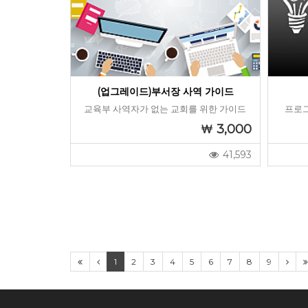
(업그레이드)부서장 사역 가이드
교육부 사역자가 없는 교회를 위한 가이드
프로그
3,000
41,593
1
2
3
4
5
6
7
8
9