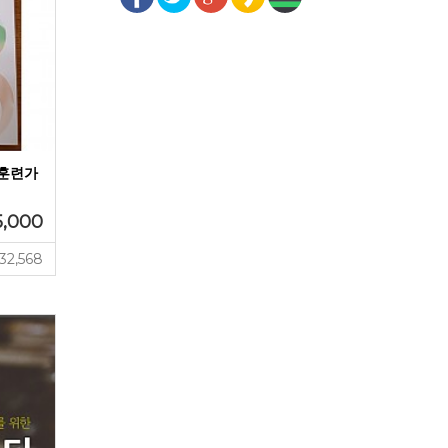
 훈련가
5,000
32,568