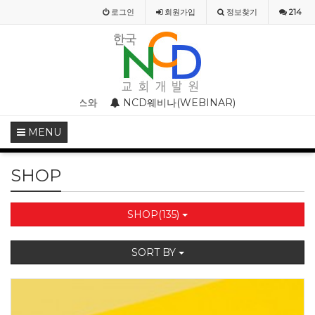
로그인
회원
가입
정보찾기
214
스와 종교개혁기의 기독교미술
NCD웨비나(WEBINAR) 2020 4월 특별 강의
NCD 사칭 성경공부
MENU
SHOP
SHOP(135)
SORT BY