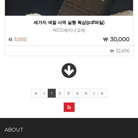
세가지 색깔 사역 실행 웍샵(pdf파일)
NCD세미나교재
30,000
3,000
32,696
1
2
3
4
5
ABOUT