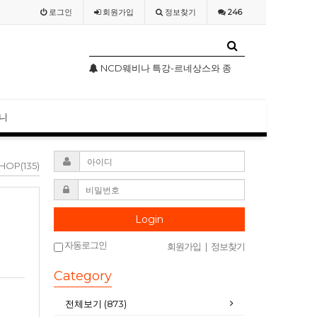
로그인
회원
가입
정보찾기
246
상스와 종교개혁기의 기독교미술
NCD웨비나(WEBINAR) 2020 4월 특별 강의
NCD 사칭 성경
니
HOP(135)
Login
자동로그인
회원가입
|
정보찾기
Category
전체보기 (873)