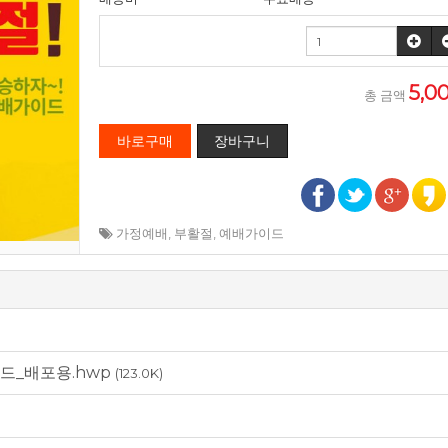
5,0
총 금액
가정예배
,
부활절
,
예배가이드
이드_배포용.hwp
(123.0K)