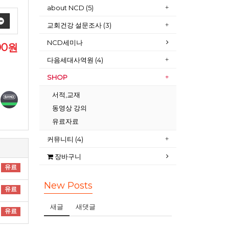
about NCD (5)
교회건강 설문조사 (3)
NCD세미나
00원
다음세대사역원 (4)
SHOP
서적,교재
동영상 강의
유료자료
커뮤니티 (4)
장바구니
유료
New Posts
유료
새글
새댓글
유료