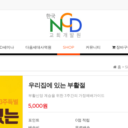
NCD 사칭 성경공부 모임 주의 안내
NCD웨비나 특강-르네
CD세미나
다음세대사역원
SHOP
커뮤니티
장바구
홈 >
S
우리집에 있는 부활절
부활신앙 계승을 위한 3주간의 가정예배가이드
5,000원
포인트
0점 적립
배송비
무료배송