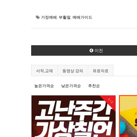
가정예배
,
부활절
,
예배가이드
이전
서적,교재
동영상 강의
유료자료
높은가격순
낮은가격순
추천순
1+1