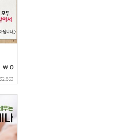
릭
0
32,853