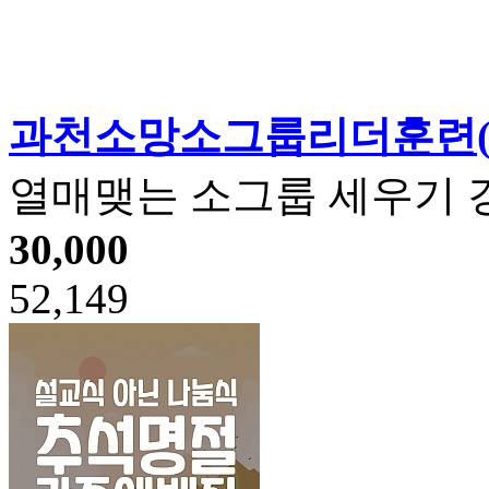
과천소망소그룹리더훈련(
열매맺는 소그룹 세우기 
30,000
52,149