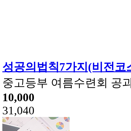
성공의법칙7가지(비전코
중고등부 여름수련회 공
10,000
31,040