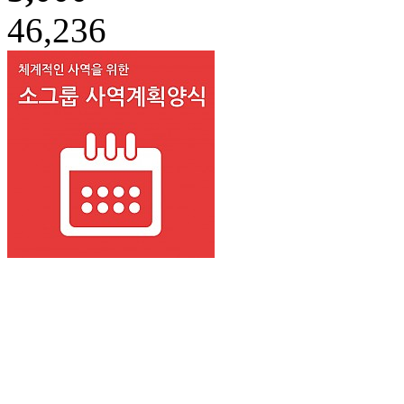
46,236