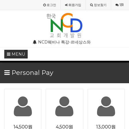
로그인
회원
가입
정보찾기
131
부 모임 주의 안내
NCD웨비나 특강-르네상스와 종교개혁기의 기독교미술
NCD웨비나(WEBINAR)
MENU
Personal Pay
14,500원
4,500원
13,000원