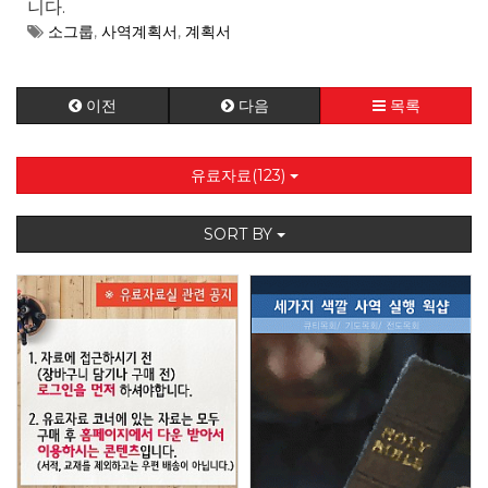
니다.
소그룹
,
사역계획서
,
계획서
이전
다음
목록
유료자료(123)
SORT BY