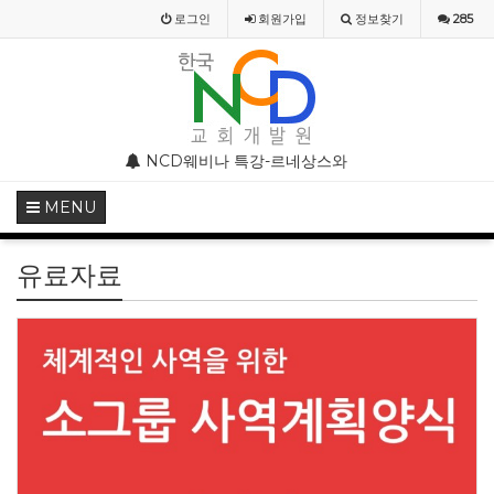
로그인
회원
가입
정보찾기
285
 모임 주의 안내
NCD웨비나 특강-르네상스와 종교개혁기의 기독교미술
NCD웨비나(WEBINAR) 20
MENU
유료자료