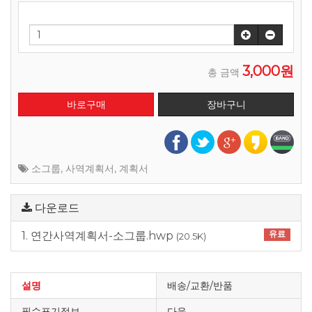
3,000원
총 금액
소그룹
,
사역계획서
,
계획서
다운로드
유료
1. 연간사역계획서-소그룹.hwp
(20.5K)
설명
배송/교환/반품
필수표기정보
다음