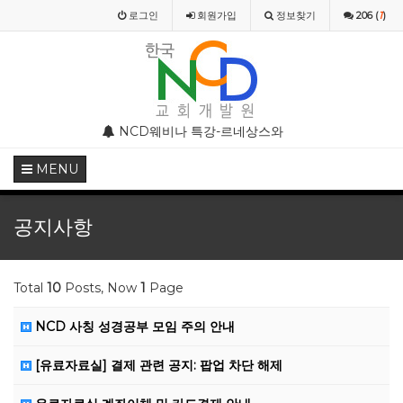
로그인
회원
가입
정보찾기
206 (
1
)
부 모임 주의 안내
NCD웨비나 특강-르네상스와 종교개혁기의 기독교미술
NCD웨비나(WEBINAR)
MENU
공지사항
Total
10
Posts, Now
1
Page
NCD 사칭 성경공부 모임 주의 안내
[유료자료실] 결제 관련 공지: 팝업 차단 해제