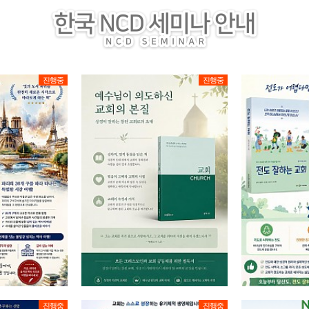
소그룹 리더 자기 평가서
진행중
진행중
NCD 3가지 색깔 원리를 반영한 설…
소그룹리더 집중훈련" 1회차…
진행중
진행중