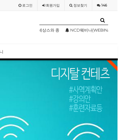
로그인
회원
가입
정보찾기
146
상스와 종교개혁기의 기독교미술
NCD웨비나(WEBINAR) 2020 4월 특별 강의
NCD 사칭 성경
니