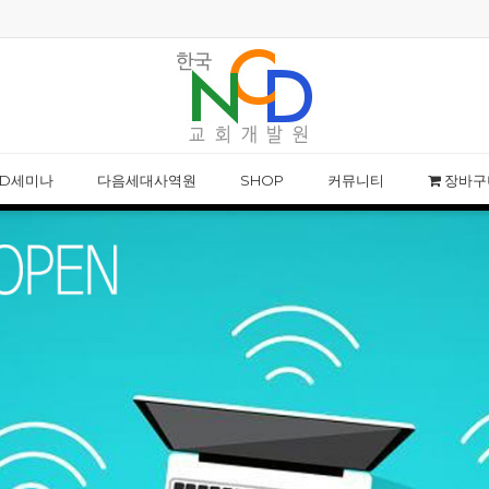
NCD 사칭 성경공부 모임 주의 안내
NCD웨비나 특강-르네
CD세미나
다음세대사역원
SHOP
커뮤니티
장바구