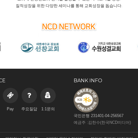
질적성장을 위한 다양한 세미나를 통해 교회성장을 돕습니다.
CE
BANK INFO
Pay
주요질답
1:1문의
국민은행 231401-04-256567
예금주 :김한수(한국NCD미디어)