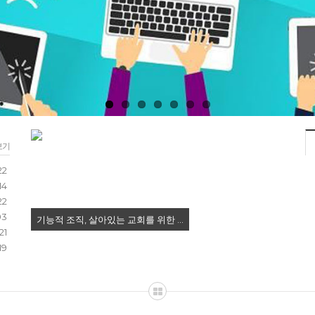
소그룹리더 집중훈련" 1회차…
보기
22
14
22
03
기능적 조직, 살아있는 교회를 위한 …
21
19