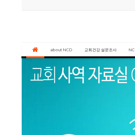
about NCD
교회건강 설문조사
N