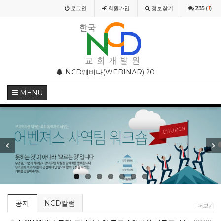
로그인
회원
가입
정보찾기
235 (
1
)
스와 종교개혁기의 기독교미술
NCD웨비나(WEBINAR) 2020 4월 특별 강의
NCD 사칭 성경공부
MENU
Previous
Next
공지
NCD칼럼
+ 더보기