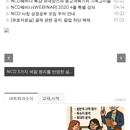
NCD웨비나 특강-르네상스와 종교개혁기의 기독교미술
02.22
NCD웨비나(WEBINAR) 2020 4월 특별 강의
04.14
기능적 조직, 살아있는 교회를 위한 …
NCD 사칭 성경공부 모임 주의 안내
01.22
[유료자료실] 결제 관련 공지: 팝업 차단 해제
01.03
Previous
Next
NCD 3가지 색깔 원리를 반영한 설…
네트워크소식
교재,서적
+ 더보기