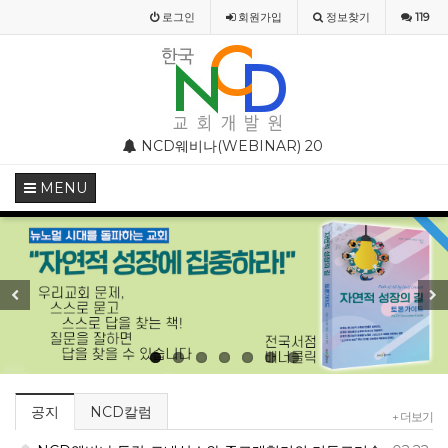
로그인
회원
가입
정보찾기
119
스와 종교개혁기의 기독교미술
NCD웨비나(WEBINAR) 2020 4월 특별 강의
NCD 사칭 성경공부
MENU
Previous
Next
공지
NCD칼럼
+ 더보기