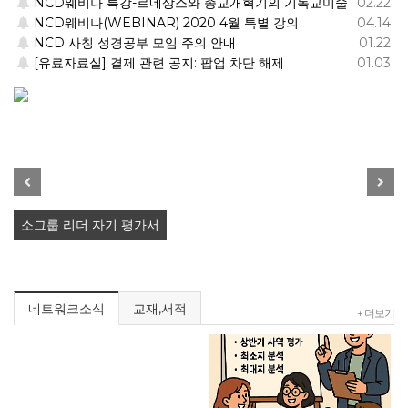
NCD웨비나 특강-르네상스와 종교개혁기의 기독교미술
02.22
NCD웨비나(WEBINAR) 2020 4월 특별 강의
04.14
기능적 조직, 살아있는 교회를 위한 …
NCD 사칭 성경공부 모임 주의 안내
01.22
[유료자료실] 결제 관련 공지: 팝업 차단 해제
01.03
Previous
Next
소그룹 리더 자기 평가서
네트워크소식
교재,서적
+ 더보기