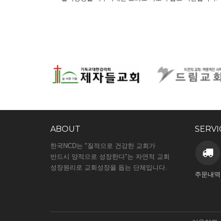
ABOUT
SERVI
한국NCD는 "질적으로 건강한 교회가
반드시 양적으로 성장한다"는 자연적 교회
성장원리로 교회성장을 돕는 단체입니다.
주문내역