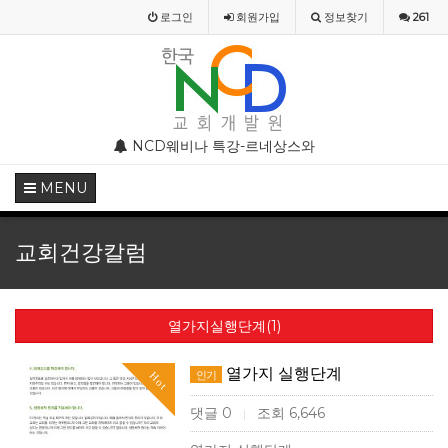
로그인
회원
가입
정보찾기
261
부 모임 주의 안내
NCD웨비나 특강-르네상스와 종교개혁기의 기독교미술
NCD웨비나(WEBINAR)
MENU
교회건강칼럼
열가지실행단계(1)
열가지 실행단계
인기
Hot
댓글 0
조회 6,646
|